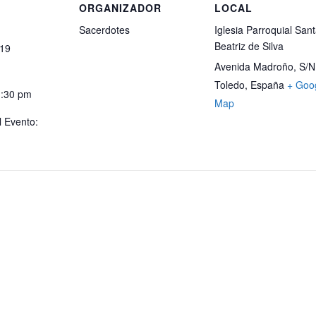
S
ORGANIZADOR
LOCAL
Sacerdotes
Iglesia Parroquial San
Beatriz de Silva
019
Avenida Madroño, S/N
Toledo
,
España
+ Goo
1:30 pm
Map
l Evento: