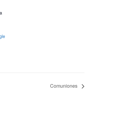
ta
gle
Comuniones