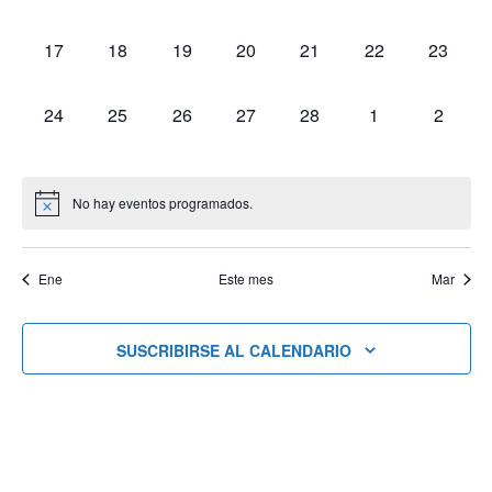
Eventos
eventos,
eventos,
eventos,
eventos,
eventos,
eventos,
eventos
0
0
0
0
0
0
0
17
18
19
20
21
22
23
eventos,
eventos,
eventos,
eventos,
eventos,
eventos,
eventos
0
0
0
0
0
0
0
24
25
26
27
28
1
2
eventos,
eventos,
eventos,
eventos,
eventos,
eventos,
eventos
No hay eventos programados.
Ene
Este mes
Mar
SUSCRIBIRSE AL CALENDARIO