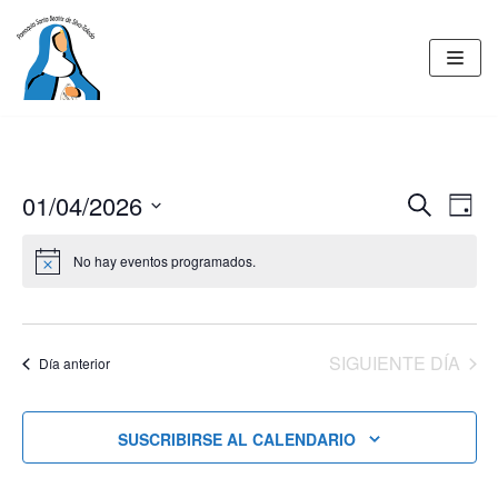
Saltar
al
contenido
01/04/2026
BUSCAR
Nav
Navegac
DÍA
de
Seleccionar
de
No hay eventos programados.
fecha.
vist
búsqued
de
y
Eve
vistas
SIGUIENTE DÍA
Día anterior
de
Eventos
SUSCRIBIRSE AL CALENDARIO