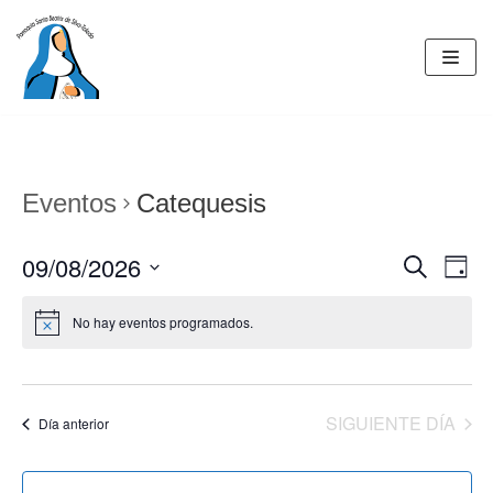
Saltar
al
contenido
Eventos
Catequesis
09/08/2026
BUSCAR
Nav
Navegac
DÍA
de
Seleccionar
de
No hay eventos programados.
fecha.
vist
búsqued
de
y
Eve
vistas
SIGUIENTE DÍA
Día anterior
de