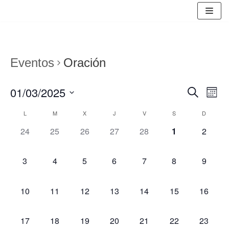
Saltar
al
contenido
Eventos
Oración
01/03/2025
BUSCAR
Nav
Navegac
MES
de
Seleccionar
de
L
M
X
J
V
S
D
Calendario
fecha.
vist
búsqued
0
0
0
0
0
0
0
24
25
26
27
28
1
2
de
de
eventos,
eventos,
eventos,
eventos,
eventos,
eventos,
eventos
y
Eve
Eventos
0
0
0
0
0
0
0
3
4
5
6
7
8
9
vistas
eventos,
eventos,
eventos,
eventos,
eventos,
eventos,
eventos
de
0
0
0
0
0
0
0
10
11
12
13
14
15
16
Eventos
eventos,
eventos,
eventos,
eventos,
eventos,
eventos,
eventos
0
0
0
0
0
0
0
17
18
19
20
21
22
23