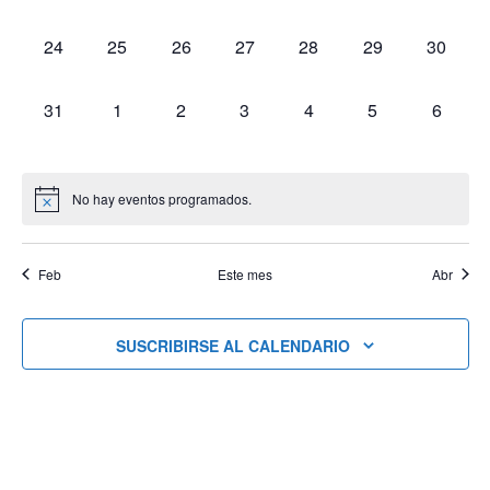
eventos,
eventos,
eventos,
eventos,
eventos,
eventos,
eventos
0
0
0
0
0
0
0
24
25
26
27
28
29
30
eventos,
eventos,
eventos,
eventos,
eventos,
eventos,
eventos
0
0
0
0
0
0
0
31
1
2
3
4
5
6
eventos,
eventos,
eventos,
eventos,
eventos,
eventos,
eventos
No hay eventos programados.
Feb
Este mes
Abr
SUSCRIBIRSE AL CALENDARIO