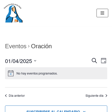
Saltar
al
contenido
Eventos
Oración
01/04/2025
BUSCAR
Nav
Navegac
DÍA
de
Seleccionar
de
No hay eventos programados.
fecha.
vist
búsqued
de
y
Eve
vistas
Día anterior
Siguiente día
de
SUSCRIBIRSE AL CALENDARIO