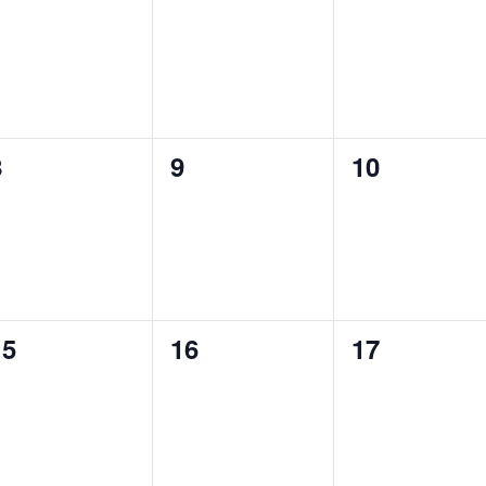
ventos,
eventos,
eventos,
0
0
0
8
9
10
ventos,
eventos,
eventos,
0
0
0
15
16
17
ventos,
eventos,
eventos,