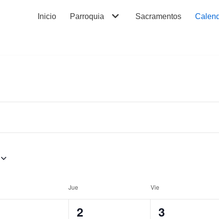
Inicio
Parroquia
Sacramentos
Calend
Jue
Vie
0
0
0
1
2
3