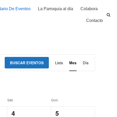
ario De Eventos
La Parroquia al día
Colabora
Contacto
Navegación
BUSCAR EVENTOS
Lista
Mes
Día
de
vistas
de
Sáb
Dom
Evento
0
0
4
5