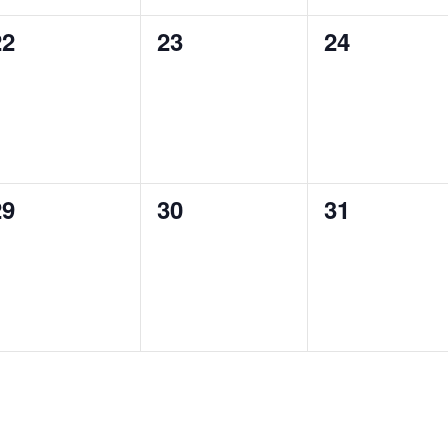
0
0
0
22
23
24
ventos,
eventos,
eventos,
0
0
0
29
30
31
ventos,
eventos,
eventos,