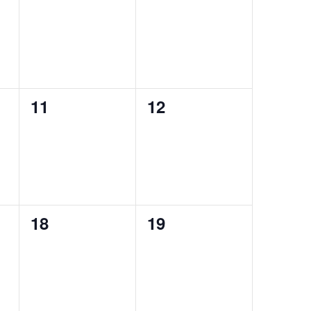
eventos,
eventos,
0
0
11
12
eventos,
eventos,
0
0
18
19
eventos,
eventos,