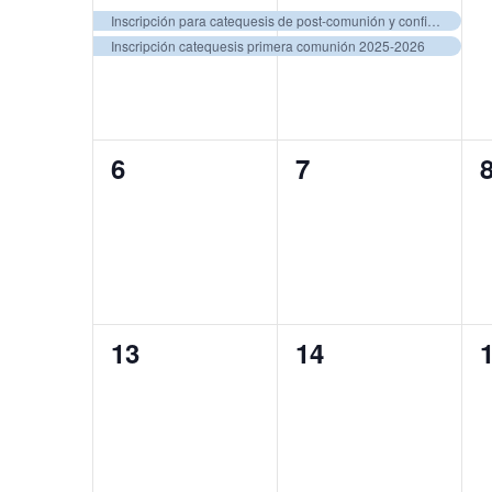
eventos,
eventos,
e
de
clave.
Inscripción para catequesis de post-comunión y confirmación 2025-2026
Eventos
Inscripción catequesis primera comunión 2025-2026
Eventos
0
0
6
7
eventos,
eventos,
e
0
0
13
14
eventos,
eventos,
e