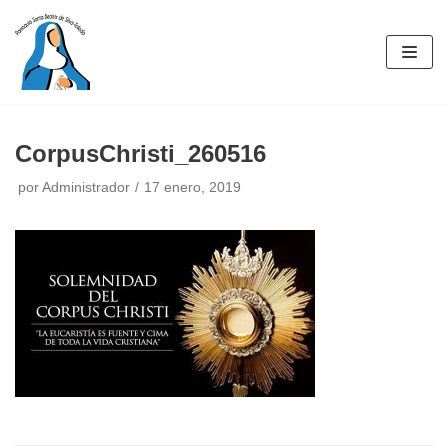
Saltar
al
contenido
CorpusChristi_260516
por
Administrador
17 enero, 2019