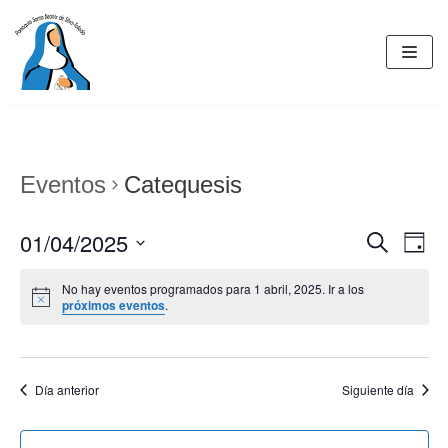
Saltar
al
contenido
Eventos
Catequesis
01/04/2025
BUSCAR
Nav
Navegac
DÍA
de
Seleccionar
de
No hay eventos programados para 1 abril, 2025. Ir a los
fecha.
vist
próximos eventos
.
búsqued
de
y
Eve
vistas
Día anterior
Siguiente día
de