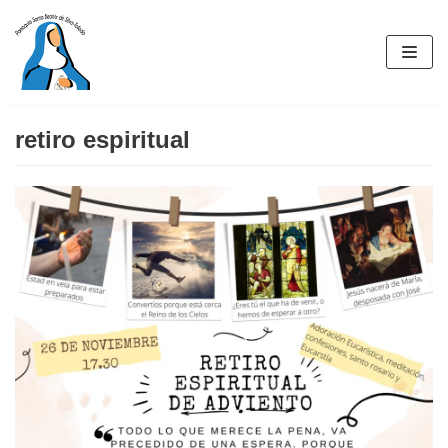
Saltar
al
contenido
retiro espiritual