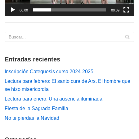
c
00:00
00:09
t
o
r
d
e
v
Entradas recientes
í
d
Inscripción Catequesis curso 2024-2025
e
Lectura para febrero: El santo cura de Ars. El hombre que
o
se hizo misericordia
Lectura para enero: Una ausencia iluminada
Fiesta de la Sagrada Familia
No te pierdas la Navidad