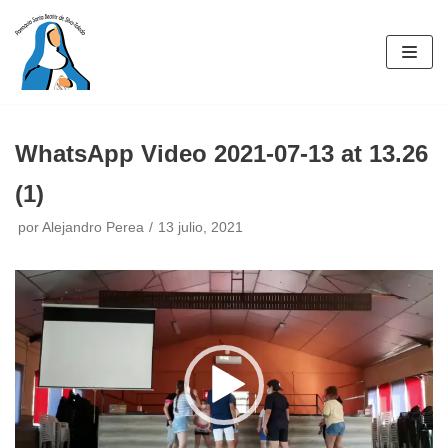
Saltar
al
contenido
WhatsApp Video 2021-07-13 at 13.26
(1)
por
Alejandro Perea
13 julio, 2021
R
e
p
r
o
d
u